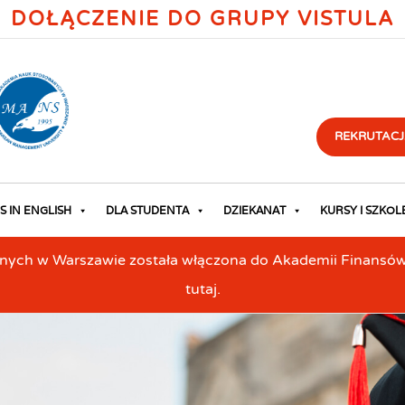
DOŁĄCZENIE DO GRUPY VISTULA
REKRUTACJ
S IN ENGLISH
DLA STUDENTA
DZIEKANAT
KURSY I SZKOL
h w Warszawie została włączona do Akademii Finansów i 
tutaj.