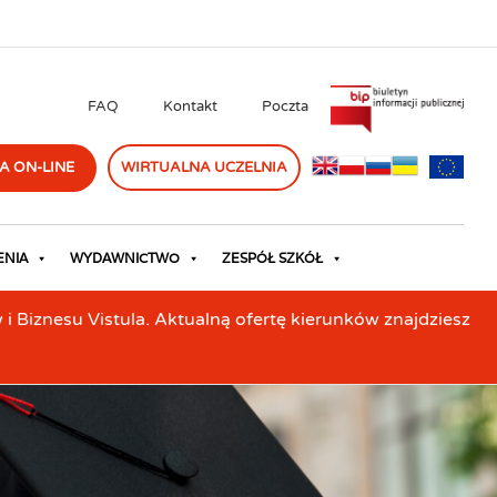
FAQ
Kontakt
Poczta
A ON-LINE
WIRTUALNA UCZELNIA
ENIA
WYDAWNICTWO
ZESPÓŁ SZKÓŁ
Biznesu Vistula. Aktualną ofertę kierunków znajdziesz