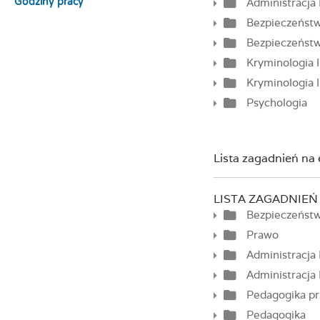
Administracja I
Godziny pracy
Bezpieczeństw
Bezpieczeństw
Kryminologia I
Kryminologia I
Psychologia
Lista zagadnień n
LISTA ZAGADNIE
Bezpieczeńst
Prawo
Administracja 
Administracja I
Pedagogika pr
Pedagogika