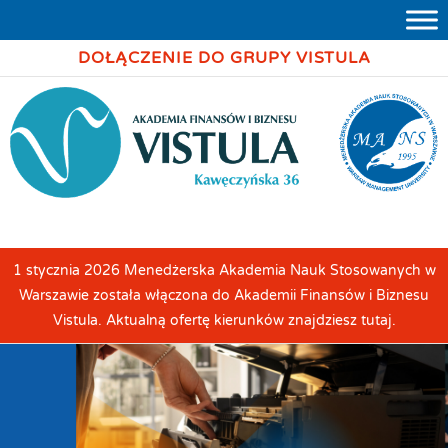
DOŁĄCZENIE DO GRUPY VISTULA
1 stycznia 2026 Menedżerska Akademia Nauk Stosowanych w
Warszawie została włączona do Akademii Finansów i Biznesu
Vistula. Aktualną ofertę kierunków znajdziesz tutaj.