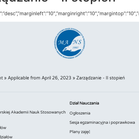
ringdir”:”desc”,”marginleft”:”10″,”marginright”:”10″,”margint
t
»
Applicable from April 26, 2023
»
Zarządzanie - II stopień
Dział Nauczania
rskiej Akademii Nauk Stosowanych
Ogłoszenia
Sesja egzaminacyjna i poprawkowa
łów
Plany zajęć
ziałów