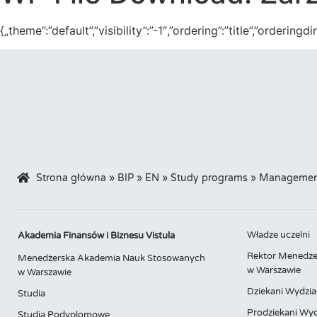
{„theme”:”default”,”visibility”:”-1″,”ordering”:”title”,”orde
Strona główna
»
BIP
»
EN
»
Study programs
»
Managemen
Władze uczelni
Akademia Finansów i Biznesu Vistula
Rektor Menedże
Menedżerska Akademia Nauk Stosowanych
w Warszawie
w Warszawie
Dziekani Wydzia
Studia
Prodziekani Wyd
Studia Podyplomowe