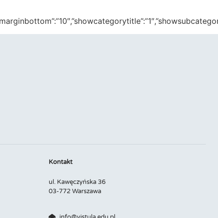
op”:”10″,”marginbottom”:”10″,”showcategorytitle”:”1″,”showsub
Kontakt
ul. Kawęczyńska 36
03-772 Warszawa
info@vistula.edu.pl