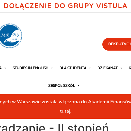
DOŁĄCZENIE DO GRUPY VISTULA
REKRUTACJ
A
STUDIES IN ENGLISH
DLA STUDENTA
DZIEKANAT
K
ZESPÓŁ SZKÓŁ
h w Warszawie została włączona do Akademii Finansów i 
tutaj.
ądzanie - II stopień