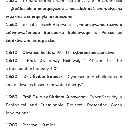
15:20
– dr hab. Marek Gruchelski / inż. Marcin Gruchelski
–
„Spółdzielnie energetyczne a niezależność energetyczna
w zakresie energetyki rozproszonej”
15:50
– dr hab. Leszek Borowiec –
„Finansowanie rozwoju
zrównoważonego transportu kolejowego w Polsce ze
środków Unii Europejskiej”
16:10
–
Otwarcie Sektora IV – IT i cyberbezpieczeństwo
16:10
–
Prof
.
Dr. Vinay Rishiwal,
” AI and IoT for
a Sustainable Industry 4.0″
16:30
–
Dr . Ścibor Sobieski
,,Cybersecurity challenges in
smart-devices based renewable energy”
16:50
–
Prof. Dr. Ajay Shriram Kushwaha
, “Cyber Security in
Ecological and Sustainable Projects: Protecting Green
Innovations“
17:00
– Przerwa (10 min)