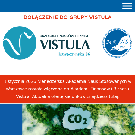
DOŁĄCZENIE DO GRUPY VISTULA
1 stycznia 2026 Menedżerska Akademia Nauk Stosowanych w
Warszawie została włączona do Akademii Finansów i Biznesu
Vistula. Aktualną ofertę kierunków znajdziesz tutaj.