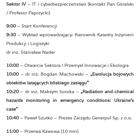
Sektor IV
– IT i cyberbezpieczeństwo (kontakt Pan Góralski
/ Profesor Paprzycki)
9:00
– Start Konferencji
9:30
– Wykład wprowadzający: Kierownik Katedry Inżynierii
Produkcji i Logistyki
dr inż. Stanisław Nader
10:00
– Otwarcie Sektora I Przemysł Innowacje i Ekologia
10:00
– dr inż. Bogdan Machowski –
„Ewolucja bojowych
obiektów latających bliskiego zasięgu”
10:20
– dr inż. Maksym Soroka –
„Radiation and chemical
hazards monitoring in emergency conditions: Ukraine’s
case”
10:40
– Paweł Szutko – Prezes Zarządu Generpol Sp. z o.o.
11:00
– Przerwa Kawowa (10 min)