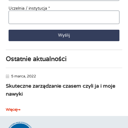
Uczelnia / instytucja *
Wyślij
Ostatnie aktualności
5 marca, 2022
Skuteczne zarządzanie czasem czyli ja i moje
Za
nawyki
na
Więcej
Wię