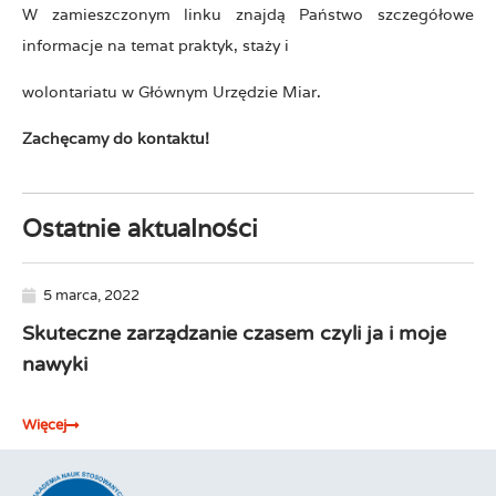
W zamieszczonym linku znajdą Państwo szczegółowe
informacje na temat praktyk, staży i
wolontariatu w Głównym Urzędzie Miar.
Zachęcamy do kontaktu!
Ostatnie aktualności
5 marca, 2022
Skuteczne zarządzanie czasem czyli ja i moje
Za
nawyki
na
Więcej
Wię