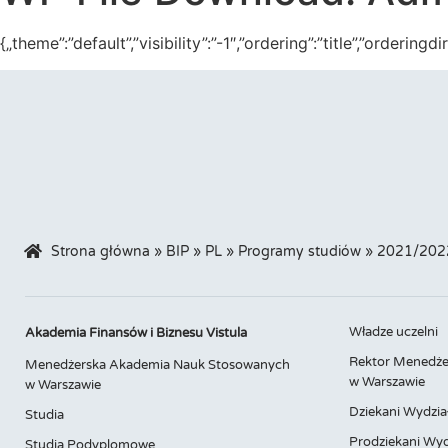
{„theme”:”default”,”visibility”:”-1″,”ordering”:”title”,”orde
Strona główna
»
BIP
»
PL
»
Programy studiów
»
2021/202
Władze uczelni
Akademia Finansów i Biznesu Vistula
Rektor Menedże
Menedżerska Akademia Nauk Stosowanych
w Warszawie
w Warszawie
Dziekani Wydzia
Studia
Prodziekani Wyd
Studia Podyplomowe