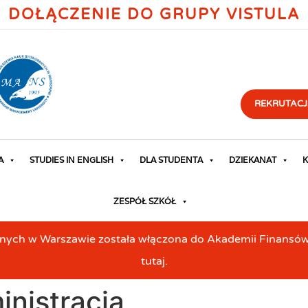
DOŁĄCZENIE DO GRUPY VISTULA
REKRUTACJ
A
STUDIES IN ENGLISH
DLA STUDENTA
DZIEKANAT
K
ZESPÓŁ SZKÓŁ
h w Warszawie została włączona do Akademii Finansów i 
tutaj.
nistracja