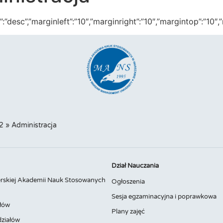
ringdir”:”desc”,”marginleft”:”10″,”marginright”:”10″,”margint
2
»
Administracja
Dział Nauczania
rskiej Akademii Nauk Stosowanych
Ogłoszenia
Sesja egzaminacyjna i poprawkowa
łów
Plany zajęć
ziałów