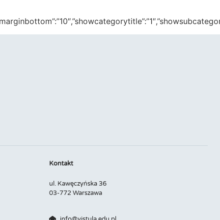
op”:”10″,”marginbottom”:”10″,”showcategorytitle”:”1″,”showsub
Kontakt
ul. Kawęczyńska 36
03-772 Warszawa
info@vistula.edu.pl