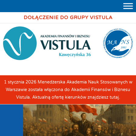
DOŁĄCZENIE DO GRUPY VISTULA
1 stycznia 2026 Menedżerska Akademia Nauk Stosowanych w
Warszawie została włączona do Akademii Finansów i Biznesu
Vistula. Aktualną ofertę kierunków znajdziesz tutaj.