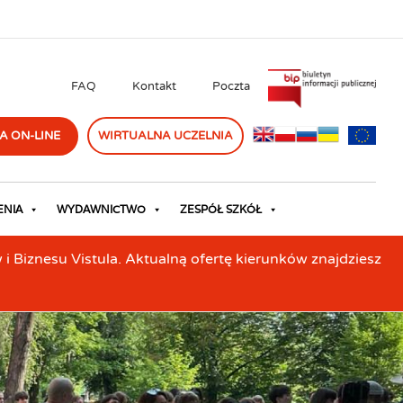
FAQ
Kontakt
Poczta
A ON-LINE
WIRTUALNA UCZELNIA
ENIA
WYDAWNICTWO
ZESPÓŁ SZKÓŁ
Biznesu Vistula. Aktualną ofertę kierunków znajdziesz