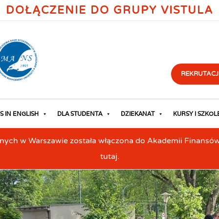
DOŁĄCZENIE DO GRUPY VISTULA
REKRUTACJ
S IN ENGLISH
DLA STUDENTA
DZIEKANAT
KURSY I SZKOL
h w Warszawie została włączona do Akademii Finansów i 
tutaj.