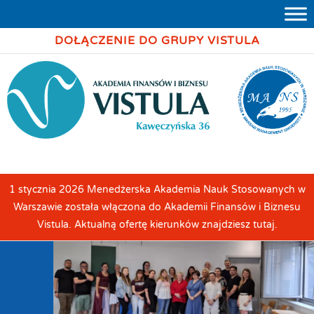
DOŁĄCZENIE DO GRUPY VISTULA
1 stycznia 2026 Menedżerska Akademia Nauk Stosowanych w
Warszawie została włączona do Akademii Finansów i Biznesu
Vistula. Aktualną ofertę kierunków znajdziesz tutaj.