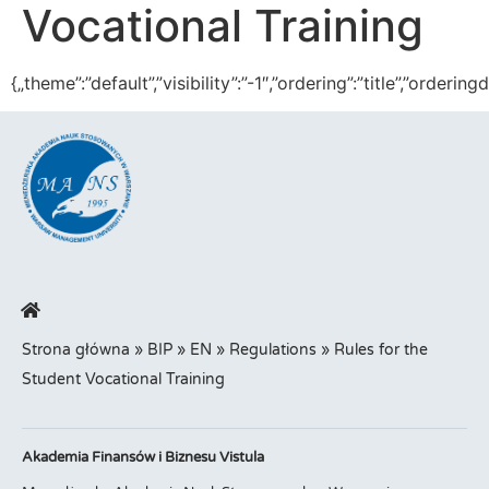
Vocational Training
{„theme”:”default”,”visibility”:”-1″,”ordering”:”title”,”or
Strona główna
»
BIP
»
EN
»
Regulations
»
Rules for the
Student Vocational Training
Akademia Finansów i Biznesu Vistula