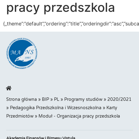
pracy przedszkola
{„theme”:”default”,”ordering”:”title”,”orderingdir”:”asc”,”
Strona główna
»
BIP
»
PL
»
Programy studiów
»
2020/2021
»
Pedagogika Przedszkolna i Wczesnoszkolna
»
Karty
Przedmiotów
»
Moduł - Organizacja pracy przedszkola
Akademia Finansów i Biznesu Vistula