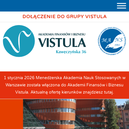
DOŁĄCZENIE DO GRUPY VISTULA
1 stycznia 2026 Menedżerska Akademia Nauk Stosowanych w
Warszawie została włączona do Akademii Finansów i Biznesu
Vistula. Aktualną ofertę kierunków znajdziesz tutaj.